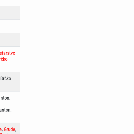
D
starstvo
rčko
 Brčko
anton,
anton,
e
,
Grude
,