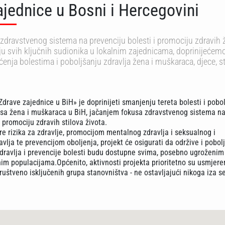
jednice u Bosni i Hercegovini
dravstvenog sistema na prevenciju bolesti i promociju zdravih 
nju svih ključnih sudionika u lokalnim zajednicama, doprinijećem
nja bolestima i poboljšanju zdravlja žena i muškaraca, djece, sta
«Zdrave zajednice u BiH» je doprinijeti smanjenju tereta bolesti i pobo
sa žena i muškaraca u BiH, jačanjem fokusa zdravstvenog sistema n
i promociju zdravih stilova života.
re rizika za zdravlje, promocijom mentalnog zdravlja i seksualnog i
vlja te prevencijom oboljenja, projekt će osigurati da održive i pobol
dravlja i prevencije bolesti budu dostupne svima, posebno ugroženim 
nim populacijama.Općenito, aktivnosti projekta prioritetno su usmjere
društveno isključenih grupa stanovništva - ne ostavljajući nikoga iza s