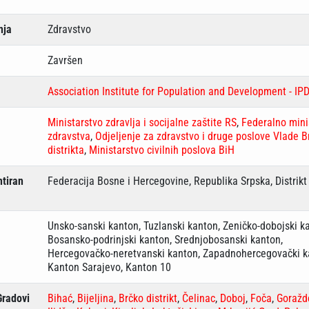
nja
Zdravstvo
Završen
Association Institute for Population and Development - IP
Ministarstvo zdravlja i socijalne zaštite RS
,
Federalno mini
zdravstva
,
Odjeljenje za zdravstvo i druge poslove Vlade B
distrikta
,
Ministarstvo civilnih poslova BiH
tiran
Federacija Bosne i Hercegovine, Republika Srpska, Distrikt
Unsko-sanski kanton, Tuzlanski kanton, Zeničko-dobojski k
Bosansko-podrinjski kanton, Srednjobosanski kanton,
Hercegovačko-neretvanski kanton, Zapadnohercegovački k
Kanton Sarajevo, Kanton 10
Gradovi
Bihać
,
Bijeljina
,
Brčko distrikt
,
Čelinac
,
Doboj
,
Foča
,
Goražd