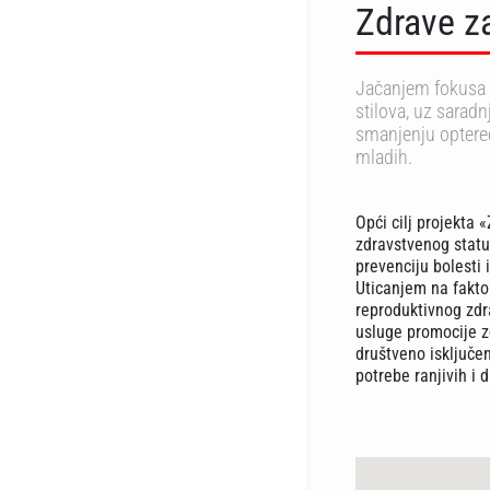
Zdrave za
Jačanjem fokusa z
stilova, uz sarad
smanjenju optereće
mladih.
Opći cilj projekta 
zdravstvenog statu
prevenciju bolesti 
Uticanjem na fakto
reproduktivnog zdra
usluge promocije z
društveno isključe
potrebe ranjivih i 