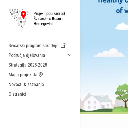
Projekti podržani od
Švicarske u
Bosni i
Hercegovini
Švicarski program saradnje
Područja djelovanja
Održiva ekonomska saradnja i migracije
Strategija 2025-2028
Zdravstvo
Mapa projekata
Lokalna uprava i općinske usluge
Novosti & saznanja
Male akcije
O stranici