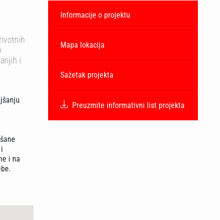
Informacije o projektu
životnih
Mapa lokacija
o
rijih i
Sažetak projekta
ljšanju
Preuzmite informativni list projekta
a
jšane
i
ne i na
ebe.